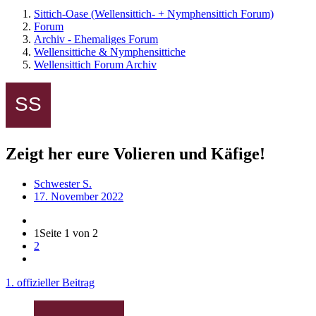
Sittich-Oase (Wellensittich- + Nymphensittich Forum)
Forum
Archiv - Ehemaliges Forum
Wellensittiche & Nymphensittiche
Wellensittich Forum Archiv
Zeigt her eure Volieren und Käfige!
Schwester S.
17. November 2022
1
Seite 1 von 2
2
1. offizieller Beitrag