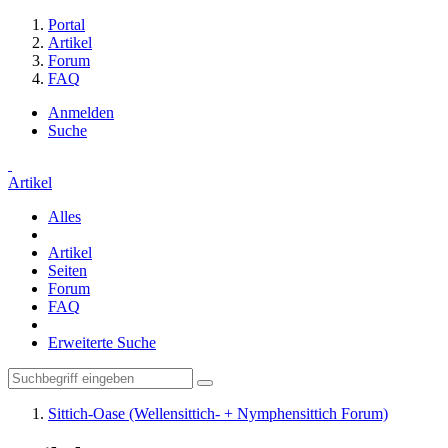
Portal
Artikel
Forum
FAQ
Anmelden
Suche
Artikel
Alles
Artikel
Seiten
Forum
FAQ
Erweiterte Suche
Sittich-Oase (Wellensittich- + Nymphensittich Forum)