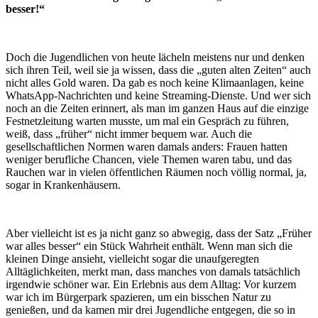
besser!“
Doch die Jugendlichen von heute lächeln meistens nur und denken
sich ihren Teil, weil sie ja wissen, dass die „guten alten Zeiten“ auch
nicht alles Gold waren. Da gab es noch keine Klimaanlagen, keine
WhatsApp-Nachrichten und keine Streaming-Dienste. Und wer sich
noch an die Zeiten erinnert, als man im ganzen Haus auf die einzige
Festnetzleitung warten musste, um mal ein Gespräch zu führen,
weiß, dass „früher“ nicht immer bequem war. Auch die
gesellschaftlichen Normen waren damals anders: Frauen hatten
weniger berufliche Chancen, viele Themen waren tabu, und das
Rauchen war in vielen öffentlichen Räumen noch völlig normal, ja,
sogar in Krankenhäusern.
Aber vielleicht ist es ja nicht ganz so abwegig, dass der Satz „Früher
war alles besser“ ein Stück Wahrheit enthält. Wenn man sich die
kleinen Dinge ansieht, vielleicht sogar die unaufgeregten
Alltäglichkeiten, merkt man, dass manches von damals tatsächlich
irgendwie schöner war. Ein Erlebnis aus dem Alltag: Vor kurzem
war ich im Bürgerpark spazieren, um ein bisschen Natur zu
genießen, und da kamen mir drei Jugendliche entgegen, die so in