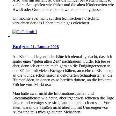
Also was mir auffällt ist, dass die Kinder bei weitem nicht so
viel draußen spielen wie früher und die alten Kinderserien wie
Hwidi oder Gummibärenbande waren eindeutig besser.
Ich möchte aber nicht auf den technischen Fortschritt
verzichten der das Leben um einiges erleichtert.
1
Budgies
21. Januar 2026
Als Kind und Jugendliche hätte ich niemals gedacht, dass ich
später einer "guten alten Zeit" nachtrauern würde. Ich tue es
aber, denn ich erinnere mich gern an die Fußgängerzonen in
den Städten mit vielen Fachgeschäften, an mehrere Eisdielen,
an die wunderschön saisonal dekorierten Schaufenster, an die
Blumenläden, in denen es so herrlich duftete, an die leckeren
Früchte vom Markt usw.
Man hatte zwar nicht die Informationsquellen und
Streamingdienste wie heute, aber irgendwie schienen die Tage
länger und weniger stressfrei, laut und hektisch zu sein. Vor
allem waren die Straßen nicht überfüllt mit Unmengen von
Autos und teils mies gelaunten Menschen.