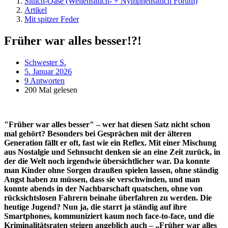
Sittich-Oase (Wellensittich- + Nymphensittich Forum)
Artikel
Mit spitzer Feder
Früher war alles besser!?!
Schwester S.
5. Januar 2026
9 Antworten
200 Mal gelesen
"Früher war alles besser" – wer hat diesen Satz nicht schon
mal gehört? Besonders bei Gesprächen mit der älteren
Generation fällt er oft, fast wie ein Reflex. Mit einer Mischung
aus Nostalgie und Sehnsucht denken sie an eine Zeit zurück, in
der die Welt noch irgendwie übersichtlicher war. Da konnte
man Kinder ohne Sorgen draußen spielen lassen, ohne ständig
Angst haben zu müssen, dass sie verschwinden, und man
konnte abends in der Nachbarschaft quatschen, ohne von
rücksichtslosen Fahrern beinahe überfahren zu werden. Die
heutige Jugend? Nun ja, die starrt ja ständig auf ihre
Smartphones, kommuniziert kaum noch face-to-face, und die
Kriminalitätsraten steigen angeblich auch – „Früher war alles