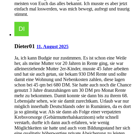
meisten von Euch das alles bekannt. Ich musste es aber jetzt
einfach mal loswerden, was mich bewegt, aufregt und traurig
stimmt.
Dieter01
11. August 2025
Ja, ich kann Budgie nur zustimmen. Es ist schon eine Weile
her, als meine Mutter vor 20 Jahren in Rente ging, sie war
alleinerziehende Mutter 2er-Kinder, musste 45 Jahre arbeiten
und hat sie auch getan, sie bekam 930 DM Rente und sollte
damit eine Wohnung und Nebenkosten zahlen, diese lagen
schon bei 45 qm bei 680 DM. Sie hatte auch noch die Chance
genutzt 3 Jahre dranzuhängen um 30 DM pro Monat Rente
mehr zu bekommen. Damit konnte sie dann bis zu ihrem 68.
Lebensjahr sehen, wie sie damit zurechtkam. Urlaub war nur
möglich innerhalb Deutschlands oder in Rumänien, da es dort
ja so günstig war. Als sie dann als Folge einer verpatzten
Krebsvorsorge (Gebärmutterhalskarzinom) sehr schnell
verstarb, durfte ich dann auch erfahren, wie wenig
Möglichkeiten sie hatte und auch vom Bildungsstand her sich
eine qualitativ höherwertige private Absicherung zu leisten.