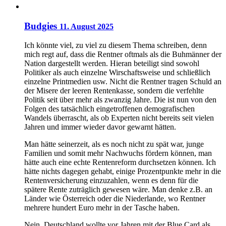
Budgies
11. August 2025
Ich könnte viel, zu viel zu diesem Thema schreiben, denn
mich regt auf, dass die Rentner oftmals als die Buhmänner der
Nation dargestellt werden. Hieran beteiligt sind sowohl
Politiker als auch einzelne Wirschaftsweise und schließlich
einzelne Printmedien usw. Nicht die Rentner tragen Schuld an
der Misere der leeren Rentenkasse, sondern die verfehlte
Politik seit über mehr als zwanzig Jahre. Die ist nun von den
Folgen des tatsächlich eingetroffenen demografischen
Wandels überrascht, als ob Experten nicht bereits seit vielen
Jahren und immer wieder davor gewarnt hätten.
Man hätte seinerzeit, als es noch nicht zu spät war, junge
Familien und somit mehr Nachwuchs fördern können, man
hätte auch eine echte Rentenreform durchsetzen können. Ich
hätte nichts dagegen gehabt, einige Prozentpunkte mehr in die
Rentenversicherung einzuzahlen, wenn es denn für die
spätere Rente zuträglich gewesen wäre. Man denke z.B. an
Länder wie Österreich oder die Niederlande, wo Rentner
mehrere hundert Euro mehr in der Tasche haben.
Nein, Deutschland wollte vor Jahren mit der Blue Card als