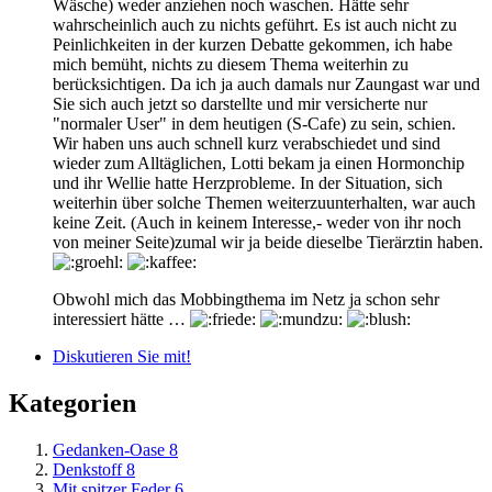
Wäsche) weder anziehen noch waschen. Hätte sehr
wahrscheinlich auch zu nichts geführt. Es ist auch nicht zu
Peinlichkeiten in der kurzen Debatte gekommen, ich habe
mich bemüht, nichts zu diesem Thema weiterhin zu
berücksichtigen. Da ich ja auch damals nur Zaungast war und
Sie sich auch jetzt so darstellte und mir versicherte nur
"normaler User" in dem heutigen (S-Cafe) zu sein, schien.
Wir haben uns auch schnell kurz verabschiedet und sind
wieder zum Alltäglichen, Lotti bekam ja einen Hormonchip
und ihr Wellie hatte Herzprobleme. In der Situation, sich
weiterhin über solche Themen weiterzuunterhalten, war auch
keine Zeit. (Auch in keinem Interesse,- weder von ihr noch
von meiner Seite)zumal wir ja beide dieselbe Tierärztin haben.
Obwohl mich das Mobbingthema im Netz ja schon sehr
interessiert hätte …
Diskutieren Sie mit!
Kategorien
Gedanken-Oase
8
Denkstoff
8
Mit spitzer Feder
6