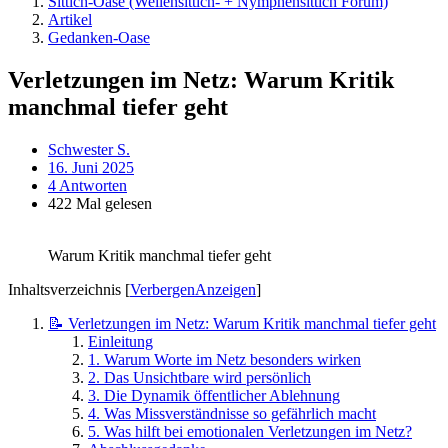
Sittich-Oase (Wellensittich- + Nymphensittich Forum)
Artikel
Gedanken-Oase
Verletzungen im Netz: Warum Kritik
manchmal tiefer geht
Schwester S.
16. Juni 2025
4 Antworten
422 Mal gelesen
Warum Kritik manchmal tiefer geht
Inhaltsverzeichnis
[
Verbergen
Anzeigen
]
📝 Verletzungen im Netz: Warum Kritik manchmal tiefer geht
Einleitung
1. Warum Worte im Netz besonders wirken
2. Das Unsichtbare wird persönlich
3. Die Dynamik öffentlicher Ablehnung
4. Was Missverständnisse so gefährlich macht
5. Was hilft bei emotionalen Verletzungen im Netz?