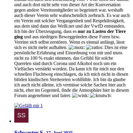
und auch dort nicht sehr von dieser Art der Konversation
gegen andere Vereinsmitglieder so begeistert war, weshalb
auch dieser Verein sehr wahrscheinlich zerbrach. Es war auch
ein Verein mit solcher Vergangenheit und Respektlosigkeit,
aus dem sind dann das Welli.net und der VwfD entstanden.
Ich bin der Überzeugung, dass es
nur zu Lasten
der Tiere
ging
und aus niedrigen Beweggründen diese Foren bzw.
Vereine sich selbst zerstören. Wenn es einmal anfängt, lässt
sich es nicht mehr aufhalten.
Dies ist eine
persönliche Erfahrung und Einordnung von mir und muss
nicht zu 100 % exakt stimmen, das Gefühl für solche
Querelen sind durch Corona und Alkohol noch um ein
Vielfaches verstärkt worden. Da kann ich für mich nur den
schnellen Fluchtweg einschlagen, da ich mich nicht in diesen
blöden kindischen Streitereien wohlfühle. Ich bin da glaube
ich auch nicht alleine, ich vermisse solche Sachen hier auch
nicht, eher im Gegenteil, finde die Atmosphäre hier in diesem
Forum angenehmer und fairer.
1
Schwester S.
17. Juni 2025