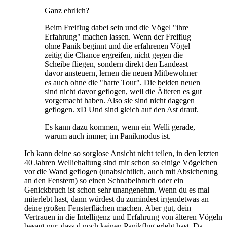
Ganz ehrlich?
Beim Freiflug dabei sein und die Vögel "ihre
Erfahrung" machen lassen. Wenn der Freiflug
ohne Panik beginnt und die erfahrenen Vögel
zeitig die Chance ergreifen, nicht gegen die
Scheibe fliegen, sondern direkt den Landeast
davor ansteuern, lernen die neuen Mitbewohner
es auch ohne die "harte Tour". Die beiden neuen
sind nicht davor geflogen, weil die Älteren es gut
vorgemacht haben. Also sie sind nicht dagegen
geflogen. xD Und sind gleich auf den Ast drauf.
Es kann dazu kommen, wenn ein Welli gerade,
warum auch immer, im Panikmodus ist.
Ich kann deine so sorglose Ansicht nicht teilen, in den letzten
40 Jahren Welliehaltung sind mir schon so einige Vögelchen
vor die Wand geflogen (unabsichtlich, auch mit Absicherung
an den Fenstern) so einen Schnabelbruch oder ein
Genickbruch ist schon sehr unangenehm. Wenn du es mal
miterlebt hast, dann würdest du zumindest irgendetwas an
deine großen Fensterflächen machen. Aber gut, dein
Vertrauen in die Intelligenz und Erfahrung von älteren Vögeln
besagt nur, dass d noch keinen Panikflug erlebt hast. Da