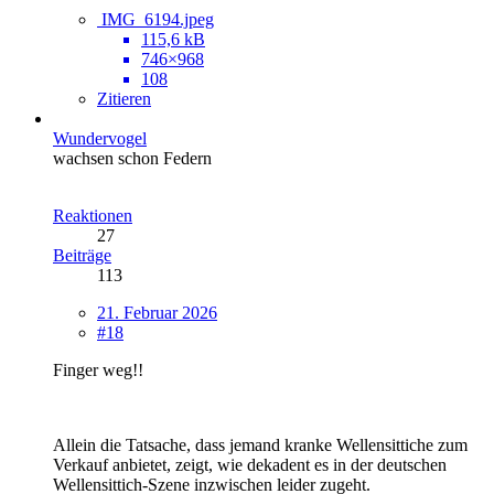
IMG_6194.jpeg
115,6 kB
746×968
108
Zitieren
Wundervogel
wachsen schon Federn
Reaktionen
27
Beiträge
113
21. Februar 2026
#18
Finger weg!!
Allein die Tatsache, dass jemand kranke Wellensittiche zum
Verkauf anbietet, zeigt, wie dekadent es in der deutschen
Wellensittich-Szene inzwischen leider zugeht.