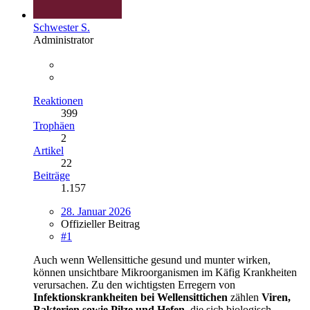
Schwester S.
Administrator
Reaktionen
399
Trophäen
2
Artikel
22
Beiträge
1.157
28. Januar 2026
Offizieller Beitrag
#1
Auch wenn Wellensittiche gesund und munter wirken,
können unsichtbare Mikroorganismen im Käfig Krankheiten
verursachen. Zu den wichtigsten Erregern von
Infektionskrankheiten bei Wellensittichen
zählen
Viren,
Bakterien sowie Pilze und Hefen
, die sich biologisch