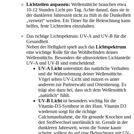
Lichtzeiten anpassen:
Wellensittiche brauchen etwa
10-12 Stunden Licht pro Tag. Achte darauf, dass sie in
der dunkleren Jahreszeit nicht zu früh in die Dunkelheit
„versetzt“ werden. Ein Timer für die Beleuchtung kann
helfen, feste Lichtzeiten einzuhalten.
Das richtige Lichtspektrum: UV-A und UV-B für die
Gesundheit
Neben der Helligkeit spielt auch das
Lichtspektrum
eine wichtige Rolle für das Wohlbefinden deines
Wellensittichs. Besonders die ultravioletten Lichtanteile
UV-A und UV-B sind entscheidend:
UV-A Licht
unterstützt das natürliche Verhalten
und die Wahrnehmung deiner Wellensittiche.
Vögel sehen UV-Licht und nutzen es unter
anderem zur Partnerwahl und Orientierung. Es
trägt also dazu bei, dass sich dein Wellensittich
„natürlich“ fühlt.
UV-B Licht
ist besonders wichtig für die
Vitamin-D3-Synthese in der Haut. Vitamin D3
wiederum sorgt für die richtige
Calciumaufnahme, die für gesunde Knochen und
den Stoffwechsel unerlässlich ist. Gerade in der
dunkleren Jahreszeit, wenn die Sonne kaum
scheint, solltest du auf eine Beleuchtung mit UV-