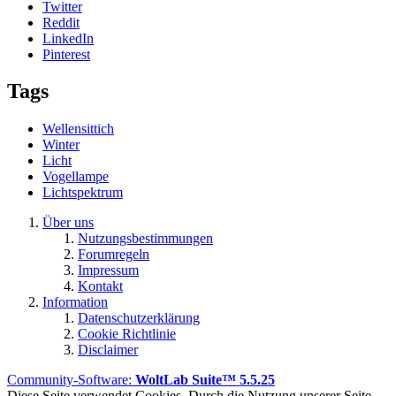
Twitter
Reddit
LinkedIn
Pinterest
Tags
Wellensittich
Winter
Licht
Vogellampe
Lichtspektrum
Über uns
Nutzungsbestimmungen
Forumregeln
Impressum
Kontakt
Information
Datenschutzerklärung
Cookie Richtlinie
Disclaimer
Community-Software:
WoltLab Suite™ 5.5.25
Diese Seite verwendet Cookies. Durch die Nutzung unserer Seite