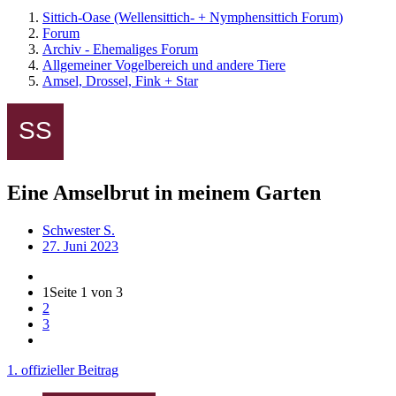
Sittich-Oase (Wellensittich- + Nymphensittich Forum)
Forum
Archiv - Ehemaliges Forum
Allgemeiner Vogelbereich und andere Tiere
Amsel, Drossel, Fink + Star
Eine Amselbrut in meinem Garten
Schwester S.
27. Juni 2023
1
Seite 1 von 3
2
3
1. offizieller Beitrag