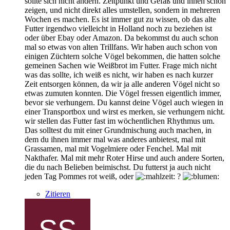
sollte sich nicht ändern. Zeitpunkt und Gefäß und ihnen schön
zeigen, und nicht direkt alles umstellen, sondern in mehreren
Wochen es machen. Es ist immer gut zu wissen, ob das alte
Futter irgendwo vielleicht in Holland noch zu beziehen ist
oder über Ebay oder Amazon. Da bekommst du auch schon
mal so etwas von alten Trillfans. Wir haben auch schon von
einigen Züchtern solche Vögel bekommen, die hatten solche
gemeinen Sachen wie Weißbrot im Futter. Frage mich nicht
was das sollte, ich weiß es nicht, wir haben es nach kurzer
Zeit entsorgen können, da wir ja alle anderen Vögel nicht so
etwas zumuten konnten. Die Vögel fressen eigentlich immer,
bevor sie verhungern. Du kannst deine Vögel auch wiegen in
einer Transportbox und wirst es merken, sie verhungern nicht.
wir stellen das Futter fast im wöchentlichen Rhythmus um.
Das solltest du mit einer Grundmischung auch machen, in
dem du ihnen immer mal was anderes anbietest, mal mit
Grassamen, mal mit Vogelmiere oder Fenchel. Mal mit
Nakthafer. Mal mit mehr Roter Hirse und auch andere Sorten,
die du nach Belieben beimischst. Du futterst ja auch nicht
jeden Tag Pommes rot weiß, oder
?
Zitieren