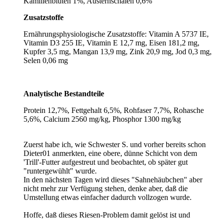
Kamillenblüten 1%, Austernschalen 0,6%
Zusatzstoffe
Ernährungsphysiologische Zusatzstoffe: Vitamin A 5737 IE,
Vitamin D3 255 IE, Vitamin E 12,7 mg, Eisen 181,2 mg,
Kupfer 3,5 mg, Mangan 13,9 mg, Zink 20,9 mg, Jod 0,3 mg,
Selen 0,06 mg
Analytische Bestandteile
Protein 12,7%, Fettgehalt 6,5%, Rohfaser 7,7%, Rohasche
5,6%, Calcium 2560 mg/kg, Phosphor 1300 mg/kg
Zuerst habe ich, wie Schwester S. und vorher bereits schon
Dieter01 anmerkten, eine obere, dünne Schicht von dem
'Trill'-Futter aufgestreut und beobachtet, ob später gut
"runtergewühlt" wurde.
In den nächsten Tagen wird dieses "Sahnehäubchen" aber
nicht mehr zur Verfügung stehen, denke aber, daß die
Umstellung etwas einfacher dadurch vollzogen wurde.
Hoffe, daß dieses Riesen-Problem damit gelöst ist und