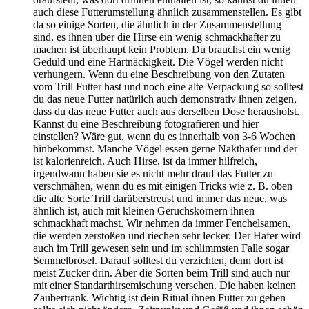
auch diese Futterumstellung ähnlich zusammenstellen. Es gibt
da so einige Sorten, die ähnlich in der Zusammenstellung
sind. es ihnen über die Hirse ein wenig schmackhafter zu
machen ist überhaupt kein Problem. Du brauchst ein wenig
Geduld und eine Hartnäckigkeit. Die Vögel werden nicht
verhungern. Wenn du eine Beschreibung von den Zutaten
vom Trill Futter hast und noch eine alte Verpackung so solltest
du das neue Futter natürlich auch demonstrativ ihnen zeigen,
dass du das neue Futter auch aus derselben Dose herausholst.
Kannst du eine Beschreibung fotografieren und hier
einstellen? Wäre gut, wenn du es innerhalb von 3-6 Wochen
hinbekommst. Manche Vögel essen gerne Nakthafer und der
ist kalorienreich. Auch Hirse, ist da immer hilfreich,
irgendwann haben sie es nicht mehr drauf das Futter zu
verschmähen, wenn du es mit einigen Tricks wie z. B. oben
die alte Sorte Trill darüberstreust und immer das neue, was
ähnlich ist, auch mit kleinen Geruchskörnern ihnen
schmackhaft machst. Wir nehmen da immer Fenchelsamen,
die werden zerstoßen und riechen sehr lecker. Der Hafer wird
auch im Trill gewesen sein und im schlimmsten Falle sogar
Semmelbrösel. Darauf solltest du verzichten, denn dort ist
meist Zucker drin. Aber die Sorten beim Trill sind auch nur
mit einer Standarthirsemischung versehen. Die haben keinen
Zaubertrank. Wichtig ist dein Ritual ihnen Futter zu geben