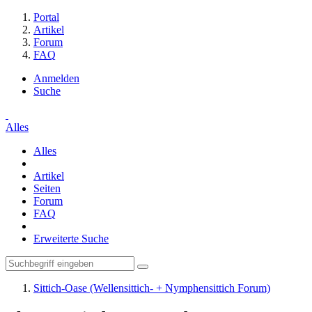
Portal
Artikel
Forum
FAQ
Anmelden
Suche
Alles
Alles
Artikel
Seiten
Forum
FAQ
Erweiterte Suche
Sittich-Oase (Wellensittich- + Nymphensittich Forum)