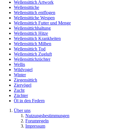
Wellensittich Artwork
Wellensittiche
Wellensittich entflogen
Wellensittiche Wespen
Wellensittich Futter und Menge
Wellensittichhaltung
Wellensittich Hitze
Wellensittich Krankheiten
Wellensittich Milben
Wellensittich Tod
Wellensittich Zugluft
Wellensittichzüchter
Wellis
Wildvogel
Winter
Ziegensittich
Ziervögel
Zucht
Züchter
Öl in den Federn
Über uns
Nutzungsbestimmungen
Forumregeln
Impressum