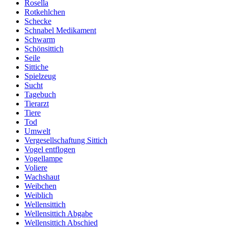
Rosella
Rotkehlchen
Schecke
Schnabel Medikament
Schwarm
Schönsittich
Seile
Sittiche
Spielzeug
Sucht
Tagebuch
Tierarzt
Tiere
Tod
Umwelt
Vergesellschaftung Sittich
Vogel entflogen
Vogellampe
Voliere
Wachshaut
Weibchen
Weiblich
Wellensittich
Wellensittich Abgabe
Wellensittich Abschied