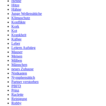
Henne
Hitze
Hähne
Junge Wellensittiche
Klimaschutz
Konflikte
Kork
Kot
Krankheit
Käfige
Leber
Leitern Aufstieg
Mauser
Meisen
Milben
Männchen
neues Zuhause
Nistkasten
Nymphensittich
Partner verstorben
PBFD
Prinz
Raclette
Reinigung
Robby