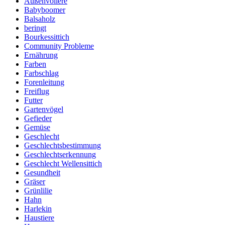
Außenvoliere
Babyboomer
Balsaholz
beringt
Bourkessittich
Community Probleme
Ernährung
Farben
Farbschlag
Forenleitung
Freiflug
Futter
Gartenvögel
Gefieder
Gemüse
Geschlecht
Geschlechtsbestimmung
Geschlechtserkennung
Geschlecht Wellensittich
Gesundheit
Gräser
Grünlilie
Hahn
Harlekin
Haustiere