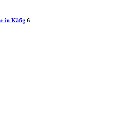
r in Käfig
6