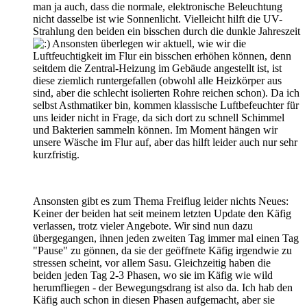
man ja auch, dass die normale, elektronische Beleuchtung
nicht dasselbe ist wie Sonnenlicht. Vielleicht hilft die UV-
Strahlung den beiden ein bisschen durch die dunkle Jahreszeit
Ansonsten überlegen wir aktuell, wie wir die
Luftfeuchtigkeit im Flur ein bisschen erhöhen können, denn
seitdem die Zentral-Heizung im Gebäude angestellt ist, ist
diese ziemlich runtergefallen (obwohl alle Heizkörper aus
sind, aber die schlecht isolierten Rohre reichen schon). Da ich
selbst Asthmatiker bin, kommen klassische Luftbefeuchter für
uns leider nicht in Frage, da sich dort zu schnell Schimmel
und Bakterien sammeln können. Im Moment hängen wir
unsere Wäsche im Flur auf, aber das hilft leider auch nur sehr
kurzfristig.
Ansonsten gibt es zum Thema Freiflug leider nichts Neues:
Keiner der beiden hat seit meinem letzten Update den Käfig
verlassen, trotz vieler Angebote. Wir sind nun dazu
übergegangen, ihnen jeden zweiten Tag immer mal einen Tag
"Pause" zu gönnen, da sie der geöffnete Käfig irgendwie zu
stressen scheint, vor allem Sasu. Gleichzeitig haben die
beiden jeden Tag 2-3 Phasen, wo sie im Käfig wie wild
herumfliegen - der Bewegungsdrang ist also da. Ich hab den
Käfig auch schon in diesen Phasen aufgemacht, aber sie