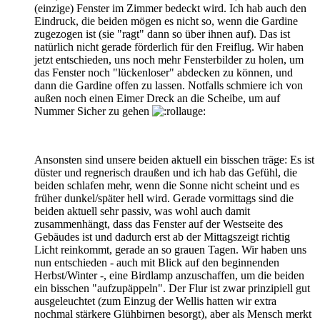
(einzige) Fenster im Zimmer bedeckt wird. Ich hab auch den
Eindruck, die beiden mögen es nicht so, wenn die Gardine
zugezogen ist (sie "ragt" dann so über ihnen auf). Das ist
natürlich nicht gerade förderlich für den Freiflug. Wir haben
jetzt entschieden, uns noch mehr Fensterbilder zu holen, um
das Fenster noch "lückenloser" abdecken zu können, und
dann die Gardine offen zu lassen. Notfalls schmiere ich von
außen noch einen Eimer Dreck an die Scheibe, um auf
Nummer Sicher zu gehen
Ansonsten sind unsere beiden aktuell ein bisschen träge: Es ist
düster und regnerisch draußen und ich hab das Gefühl, die
beiden schlafen mehr, wenn die Sonne nicht scheint und es
früher dunkel/später hell wird. Gerade vormittags sind die
beiden aktuell sehr passiv, was wohl auch damit
zusammenhängt, dass das Fenster auf der Westseite des
Gebäudes ist und dadurch erst ab der Mittagszeigt richtig
Licht reinkommt, gerade an so grauen Tagen. Wir haben uns
nun entschieden - auch mit Blick auf den beginnenden
Herbst/Winter -, eine Birdlamp anzuschaffen, um die beiden
ein bisschen "aufzupäppeln". Der Flur ist zwar prinzipiell gut
ausgeleuchtet (zum Einzug der Wellis hatten wir extra
nochmal stärkere Glühbirnen besorgt), aber als Mensch merkt