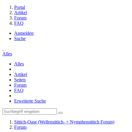
Portal
Artikel
Forum
FAQ
Anmelden
Suche
Alles
Alles
Artikel
Seiten
Forum
FAQ
Erweiterte Suche
Sittich-Oase (Wellensittich- + Nymphensittich Forum)
Forum