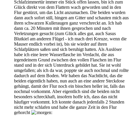
Schlafzimmertür immer ein Stück offen lassen, bin ich zum
Glück direkt von dem Flattern wach geworden und in den
Flur gestürzt, um das Licht anzumachen. Die beiden wurden
dann auch sofort still, hingen am Gitter und schauten mich aus
ihren schwarzen Kulleraugen ganz verschreckt an. Ich hab
dann ca. 20 Minuten mit ihnen gesprochen und nach
Verletzungen gesucht (zum Glück alles gut, auch Sasus
Blutkiel am anderen Flügel - ich mach drei Kreuze, wenn die
Mauser endlich vorbei ist), bis sie wieder auf ihren
Schlafplätzen saßen und sich beruhigt hatten. Als Auslöser
habe ich eine leere Wasserflasche im Verdacht, die aus
irgendeinem Grund zwischen den vollen Flaschen im Flur
stand und in der sich Unterdruck gebildet hat. Sie ist wohl
umgefallen; als ich da war, poppte sie auch nochmal und rollte
dadurch auf dem Boden. Wir haben das Nachtlicht, das die
beiden eigentlich haben, nun auch an eine andere Steckdose
gehängt, damit der Flur noch ein bisschen heller ist, falls das
nochmal vorkommt. Aber eigentlich sind die beiden nicht
besonders schreckhaft, insofern hoffe ich, dass das nicht
häufiger vorkommt. Ich konnte danach jedenfalls 2 Stunden
nicht mehr schlafen und habe die ganze Zeit in den Flur
gehorcht