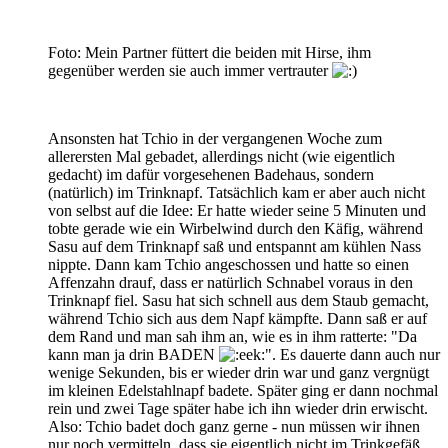
Foto: Mein Partner füttert die beiden mit Hirse, ihm
gegenüber werden sie auch immer vertrauter
Ansonsten hat Tchio in der vergangenen Woche zum
allerersten Mal gebadet, allerdings nicht (wie eigentlich
gedacht) im dafür vorgesehenen Badehaus, sondern
(natürlich) im Trinknapf. Tatsächlich kam er aber auch nicht
von selbst auf die Idee: Er hatte wieder seine 5 Minuten und
tobte gerade wie ein Wirbelwind durch den Käfig, während
Sasu auf dem Trinknapf saß und entspannt am kühlen Nass
nippte. Dann kam Tchio angeschossen und hatte so einen
Affenzahn drauf, dass er natürlich Schnabel voraus in den
Trinknapf fiel. Sasu hat sich schnell aus dem Staub gemacht,
während Tchio sich aus dem Napf kämpfte. Dann saß er auf
dem Rand und man sah ihm an, wie es in ihm ratterte: "Da
kann man ja drin BADEN
". Es dauerte dann auch nur
wenige Sekunden, bis er wieder drin war und ganz vergnügt
im kleinen Edelstahlnapf badete. Später ging er dann nochmal
rein und zwei Tage später habe ich ihn wieder drin erwischt.
Also: Tchio badet doch ganz gerne - nun müssen wir ihnen
nur noch vermitteln, dass sie eigentlich nicht im Trinkgefäß