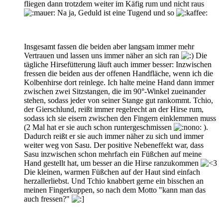
fliegen dann trotzdem weiter im Käfig rum und nicht raus
Na ja, Geduld ist eine Tugend und so
Insgesamt fassen die beiden aber langsam immer mehr
Vertrauen und lassen uns immer näher an sich ran
Die
tägliche Hirsefütterung läuft auch immer besser: Inzwischen
fressen die beiden aus der offenen Handfläche, wenn ich die
Kolbenhirse dort reinlege. Ich halte meine Hand dann immer
zwischen zwei Sitzstangen, die im 90°-Winkel zueinander
stehen, sodass jeder von seiner Stange gut rankommt. Tchio,
der Gierschlund, reißt immer regelrecht an der Hirse rum,
sodass ich sie eisern zwischen den Fingern einklemmen muss
(2 Mal hat er sie auch schon runtergeschmissen
).
Dadurch reißt er sie auch immer näher zu sich und immer
weiter weg von Sasu. Der positive Nebeneffekt war, dass
Sasu inzwischen schon mehrfach ein Füßchen auf meine
Hand gestellt hat, um besser an die Hirse ranzukommen
Die kleinen, warmen Füßchen auf der Haut sind einfach
herzallerliebst. Und Tchio knabbert gerne ein bisschen an
meinen Fingerkuppen, so nach dem Motto "kann man das
auch fressen?"