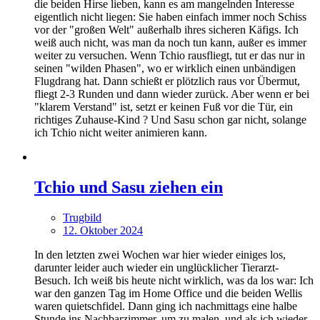
die beiden Hirse lieben, kann es am mangelnden Interesse
eigentlich nicht liegen: Sie haben einfach immer noch Schiss
vor der "großen Welt" außerhalb ihres sicheren Käfigs. Ich
weiß auch nicht, was man da noch tun kann, außer es immer
weiter zu versuchen. Wenn Tchio rausfliegt, tut er das nur in
seinen "wilden Phasen", wo er wirklich einen unbändigen
Flugdrang hat. Dann schießt er plötzlich raus vor Übermut,
fliegt 2-3 Runden und dann wieder zurück. Aber wenn er bei
"klarem Verstand" ist, setzt er keinen Fuß vor die Tür, ein
richtiges Zuhause-Kind ? Und Sasu schon gar nicht, solange
ich Tchio nicht weiter animieren kann.
Tchio und Sasu ziehen ein
Trugbild
12. Oktober 2024
In den letzten zwei Wochen war hier wieder einiges los,
darunter leider auch wieder ein unglücklicher Tierarzt-
Besuch. Ich weiß bis heute nicht wirklich, was da los war: Ich
war den ganzen Tag im Home Office und die beiden Wellis
waren quietschfidel. Dann ging ich nachmittags eine halbe
Stunde ins Nachbarzimmer, um zu malen, und als ich wieder