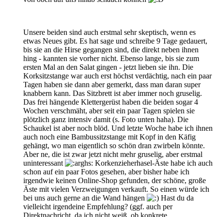
Unsere beiden sind auch erstmal sehr skeptisch, wenn es
etwas Neues gibt. Es hat sage und schreibe 9 Tage gedauert,
bis sie an die Hirse gegangen sind, die direkt neben ihnen
hing - kannten sie vorher nicht. Ebenso lange, bis sie zum
ersten Mal an den Salat gingen - jetzt lieben sie ihn. Die
Korksitzstange war auch erst höchst verdächtig, nach ein paar
Tagen haben sie dann aber gemerkt, dass man daran super
knabbern kann. Das Sitzbrett ist aber immer noch gruselig.
Das frei hängende Klettergerüst haben die beiden sogar 4
Wochen verschmäht, aber seit ein paar Tagen spielen sie
plötzlich ganz intensiv damit (s. Foto unten haha). Die
Schaukel ist aber noch blöd. Und letzte Woche habe ich ihnen
auch noch eine Bambussitzstange mit Kopf in den Käfig
gehängt, wo man eigentlich so schön dran zwirbeln könnte.
Aber ne, die ist zwar jetzt nicht mehr gruselig, aber erstmal
uninteressant
Korkenzieherhasel-Äste habe ich auch
schon auf ein paar Fotos gesehen, aber bisher habe ich
irgendwie keinen Online-Shop gefunden, der schöne, große
Äste mit vielen Verzweigungen verkauft. So einen würde ich
bei uns auch gerne an die Wand hängen
Hast du da
vielleicht irgendeine Empfehlung? (ggf. auch per
Direktnachricht, da ich nicht weiß, ob konkrete