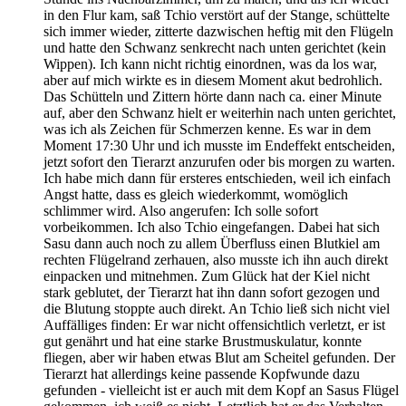
in den Flur kam, saß Tchio verstört auf der Stange, schüttelte
sich immer wieder, zitterte dazwischen heftig mit den Flügeln
und hatte den Schwanz senkrecht nach unten gerichtet (kein
Wippen). Ich kann nicht richtig einordnen, was da los war,
aber auf mich wirkte es in diesem Moment akut bedrohlich.
Das Schütteln und Zittern hörte dann nach ca. einer Minute
auf, aber den Schwanz hielt er weiterhin nach unten gerichtet,
was ich als Zeichen für Schmerzen kenne. Es war in dem
Moment 17:30 Uhr und ich musste im Endeffekt entscheiden,
jetzt sofort den Tierarzt anzurufen oder bis morgen zu warten.
Ich habe mich dann für ersteres entschieden, weil ich einfach
Angst hatte, dass es gleich wiederkommt, womöglich
schlimmer wird. Also angerufen: Ich solle sofort
vorbeikommen. Ich also Tchio eingefangen. Dabei hat sich
Sasu dann auch noch zu allem Überfluss einen Blutkiel am
rechten Flügelrand zerhauen, also musste ich ihn auch direkt
einpacken und mitnehmen. Zum Glück hat der Kiel nicht
stark geblutet, der Tierarzt hat ihn dann sofort gezogen und
die Blutung stoppte auch direkt. An Tchio ließ sich nicht viel
Auffälliges finden: Er war nicht offensichtlich verletzt, er ist
gut genährt und hat eine starke Brustmuskulatur, konnte
fliegen, aber wir haben etwas Blut am Scheitel gefunden. Der
Tierarzt hat allerdings keine passende Kopfwunde dazu
gefunden - vielleicht ist er auch mit dem Kopf an Sasus Flügel