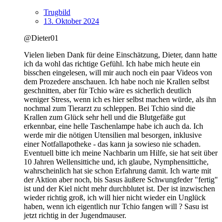
Trugbild
13. Oktober 2024
@Dieter01
Vielen lieben Dank für deine Einschätzung, Dieter, dann hatte
ich da wohl das richtige Gefühl. Ich habe mich heute ein
bisschen eingelesen, will mir auch noch ein paar Videos von
dem Prozedere anschauen. Ich habe noch nie Krallen selbst
geschnitten, aber für Tchio wäre es sicherlich deutlich
weniger Stress, wenn ich es hier selbst machen würde, als ihn
nochmal zum Tierarzt zu schleppen. Bei Tchio sind die
Krallen zum Glück sehr hell und die Blutgefäße gut
erkennbar, eine helle Taschenlampe habe ich auch da. Ich
werde mir die nötigen Utensilien mal besorgen, inklusive
einer Notfallapotheke - das kann ja sowieso nie schaden.
Eventuell bitte ich meine Nachbarin um Hilfe, sie hat seit über
10 Jahren Wellensittiche und, ich glaube, Nymphensittiche,
wahrscheinlich hat sie schon Erfahrung damit. Ich warte mit
der Aktion aber noch, bis Sasus äußere Schwungfeder "fertig"
ist und der Kiel nicht mehr durchblutet ist. Der ist inzwischen
wieder richtig groß, ich will hier nicht wieder ein Unglück
haben, wenn ich eigentlich nur Tchio fangen will ? Sasu ist
jetzt richtig in der Jugendmauser.