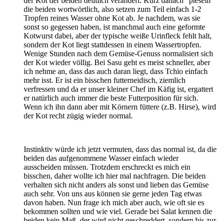
der Kot der beiden deutlich verändert. Kurz danach "pieseln"
die beiden wortwörtlich, also setzen zum Teil einfach 1-2
Tropfen reines Wasser ohne Kot ab. Je nachdem, was sie
sonst so gegessen haben, ist manchmal auch eine geformte
Kotwurst dabei, aber der typische weiße Urinfleck fehlt halt,
sondern der Kot liegt stattdessen in einem Wassertropfen.
Wenige Stunden nach dem Gemüse-Genuss normalisiert sich
der Kot wieder völlig. Bei Sasu geht es meist schneller, aber
ich nehme an, dass das auch daran liegt, dass Tchio einfach
mehr isst. Er ist ein bisschen futterneidisch, ziemlich
verfressen und da er unser kleiner Chef im Käfig ist, ergattert
er natürlich auch immer die beste Futterposition für sich.
Wenn ich ihn dann aber mit Körnern füttere (z.B. Hirse), wird
der Kot recht zügig wieder normal.
Instinktiv würde ich jetzt vermuten, dass das normal ist, da die
beiden das aufgenommene Wasser einfach wieder
ausscheiden müssen. Trotzdem erschreckt es mich ein
bisschen, daher wollte ich hier mal nachfragen. Die beiden
verhalten sich nicht anders als sonst und lieben das Gemüse
auch sehr. Von uns aus können sie gerne jeden Tag etwas
davon haben. Nun frage ich mich aber auch, wie oft sie es
bekommen sollten und wie viel. Gerade bei Salat kennen die
beiden kein Maß, der wird nicht geschreddert, sondern bis zur