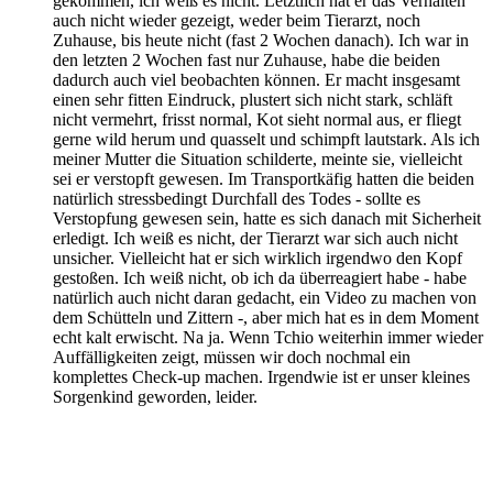
gekommen, ich weiß es nicht. Letztlich hat er das Verhalten
auch nicht wieder gezeigt, weder beim Tierarzt, noch
Zuhause, bis heute nicht (fast 2 Wochen danach). Ich war in
den letzten 2 Wochen fast nur Zuhause, habe die beiden
dadurch auch viel beobachten können. Er macht insgesamt
einen sehr fitten Eindruck, plustert sich nicht stark, schläft
nicht vermehrt, frisst normal, Kot sieht normal aus, er fliegt
gerne wild herum und quasselt und schimpft lautstark. Als ich
meiner Mutter die Situation schilderte, meinte sie, vielleicht
sei er verstopft gewesen. Im Transportkäfig hatten die beiden
natürlich stressbedingt Durchfall des Todes - sollte es
Verstopfung gewesen sein, hatte es sich danach mit Sicherheit
erledigt. Ich weiß es nicht, der Tierarzt war sich auch nicht
unsicher. Vielleicht hat er sich wirklich irgendwo den Kopf
gestoßen. Ich weiß nicht, ob ich da überreagiert habe - habe
natürlich auch nicht daran gedacht, ein Video zu machen von
dem Schütteln und Zittern -, aber mich hat es in dem Moment
echt kalt erwischt. Na ja. Wenn Tchio weiterhin immer wieder
Auffälligkeiten zeigt, müssen wir doch nochmal ein
komplettes Check-up machen. Irgendwie ist er unser kleines
Sorgenkind geworden, leider.