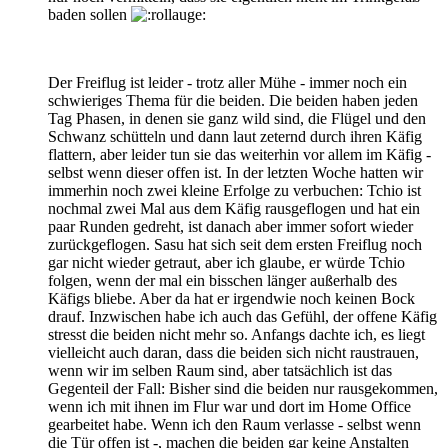
baden sollen
Der Freiflug ist leider - trotz aller Mühe - immer noch ein
schwieriges Thema für die beiden. Die beiden haben jeden
Tag Phasen, in denen sie ganz wild sind, die Flügel und den
Schwanz schütteln und dann laut zeternd durch ihren Käfig
flattern, aber leider tun sie das weiterhin vor allem im Käfig -
selbst wenn dieser offen ist. In der letzten Woche hatten wir
immerhin noch zwei kleine Erfolge zu verbuchen: Tchio ist
nochmal zwei Mal aus dem Käfig rausgeflogen und hat ein
paar Runden gedreht, ist danach aber immer sofort wieder
zurückgeflogen. Sasu hat sich seit dem ersten Freiflug noch
gar nicht wieder getraut, aber ich glaube, er würde Tchio
folgen, wenn der mal ein bisschen länger außerhalb des
Käfigs bliebe. Aber da hat er irgendwie noch keinen Bock
drauf. Inzwischen habe ich auch das Gefühl, der offene Käfig
stresst die beiden nicht mehr so. Anfangs dachte ich, es liegt
vielleicht auch daran, dass die beiden sich nicht raustrauen,
wenn wir im selben Raum sind, aber tatsächlich ist das
Gegenteil der Fall: Bisher sind die beiden nur rausgekommen,
wenn ich mit ihnen im Flur war und dort im Home Office
gearbeitet habe. Wenn ich den Raum verlasse - selbst wenn
die Tür offen ist -, machen die beiden gar keine Anstalten