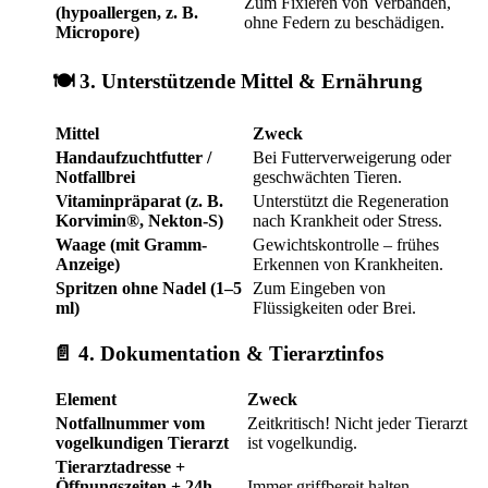
Zum Fixieren von Verbänden,
(hypoallergen, z. B.
ohne Federn zu beschädigen.
Micropore)
🍽️ 3.
Unterstützende Mittel & Ernährung
Mittel
Zweck
Handaufzuchtfutter /
Bei Futterverweigerung oder
Notfallbrei
geschwächten Tieren.
Vitaminpräparat (z. B.
Unterstützt die Regeneration
Korvimin®, Nekton-S)
nach Krankheit oder Stress.
Waage (mit Gramm-
Gewichtskontrolle – frühes
Anzeige)
Erkennen von Krankheiten.
Spritzen ohne Nadel (1–5
Zum Eingeben von
ml)
Flüssigkeiten oder Brei.
📄 4.
Dokumentation & Tierarztinfos
Element
Zweck
Notfallnummer vom
Zeitkritisch! Nicht jeder Tierarzt
vogelkundigen Tierarzt
ist vogelkundig.
Tierarztadresse +
Öffnungszeiten + 24h-
Immer griffbereit halten.