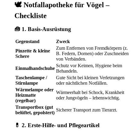
🕊️
Notfallapotheke für Vögel –
Checkliste
🧰 1.
Basis-Ausrüstung
Gegenstand
Zweck
Zum Entfernen von Fremdkörpern (z.
Pinzette & kleine
B. Federn, Dornen) oder Zuschneiden
Schere
von Verbänden.
Schutz vor Keimen, Hygiene beim
Einmalhandschuhe
Behandeln.
Taschenlampe /
Gute Sicht bei kleinen Verletzungen
Stirnlampe
oder nächtlichen Notfällen.
Wärmelampe oder
Wärmeerhalt bei Schock, Krankheit
Heizmatte
oder Jungvögeln – lebenswichtig.
(regelbar)
Transportbox (gut
Sicherer Transport zum Tierarzt.
belüftet, gepolstert)
💊 2.
Erste-Hilfe- und Pflegeartikel