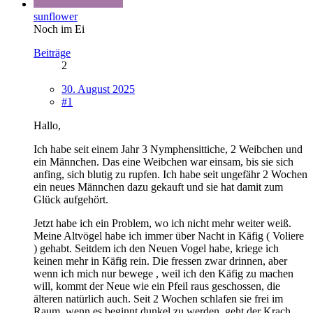
sunflower
Noch im Ei
Beiträge
2
30. August 2025
#1
Hallo,
Ich habe seit einem Jahr 3 Nymphensittiche, 2 Weibchen und
ein Männchen. Das eine Weibchen war einsam, bis sie sich
anfing, sich blutig zu rupfen. Ich habe seit ungefähr 2 Wochen
ein neues Männchen dazu gekauft und sie hat damit zum
Glück aufgehört.
Jetzt habe ich ein Problem, wo ich nicht mehr weiter weiß.
Meine Altvögel habe ich immer über Nacht in Käfig ( Voliere
) gehabt. Seitdem ich den Neuen Vogel habe, kriege ich
keinen mehr in Käfig rein. Die fressen zwar drinnen, aber
wenn ich mich nur bewege , weil ich den Käfig zu machen
will, kommt der Neue wie ein Pfeil raus geschossen, die
älteren natürlich auch. Seit 2 Wochen schlafen sie frei im
Raum, wenn es beginnt dunkel zu werden, geht der Krach