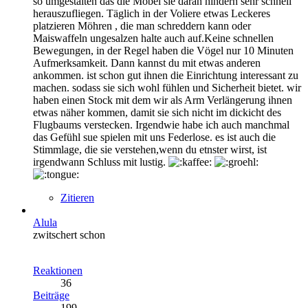
so umgestalten das die Möbel sie daran hindern sehr schnell
herauszufliegen. Täglich in der Voliere etwas Leckeres
platzieren Möhren , die man schreddern kann oder
Maiswaffeln ungesalzen halte auch auf.Keine schnellen
Bewegungen, in der Regel haben die Vögel nur 10 Minuten
Aufmerksamkeit. Dann kannst du mit etwas anderen
ankommen. ist schon gut ihnen die Einrichtung interessant zu
machen. sodass sie sich wohl fühlen und Sicherheit bietet. wir
haben einen Stock mit dem wir als Arm Verlängerung ihnen
etwas näher kommen, damit sie sich nicht im dickicht des
Flugbaums verstecken. Irgendwie habe ich auch manchmal
das Gefühl sue spielen mit uns Federlose. es ist auch die
Stimmlage, die sie verstehen,wenn du etnster wirst, ist
irgendwann Schluss mit lustig.
Zitieren
Alula
zwitschert schon
Reaktionen
36
Beiträge
199