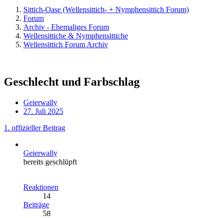
Sittich-Oase (Wellensittich- + Nymphensittich Forum)
Forum
Archiv - Ehemaliges Forum
Wellensittiche & Nymphensittiche
Wellensittich Forum Archiv
Geschlecht und Farbschlag
Geierwally
27. Juli 2025
1. offizieller Beitrag
Geierwally
bereits geschlüpft
Reaktionen
14
Beiträge
58