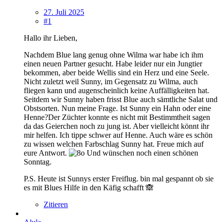
27. Juli 2025
#1
Hallo ihr Lieben,
Nachdem Blue lang genug ohne Wilma war habe ich ihm
einen neuen Partner gesucht. Habe leider nur ein Jungtier
bekommen, aber beide Wellis sind ein Herz und eine Seele.
Nicht zuletzt weil Sunny, im Gegensatz zu Wilma, auch
fliegen kann und augenscheinlich keine Auffälligkeiten hat.
Seitdem wir Sunny haben frisst Blue auch sämtliche Salat und
Obstsorten. Nun meine Frage. Ist Sunny ein Hahn oder eine
Henne?Der Züchter konnte es nicht mit Bestimmtheit sagen
da das Geierchen noch zu jung ist. Aber vielleicht könnt ihr
mir helfen. Ich tippe schwer auf Henne. Auch wäre es schön
zu wissen welchen Farbschlag Sunny hat. Freue mich auf
eure Antwort.
Und wünschen noch einen schönen
Sonntag.
P.S. Heute ist Sunnys erster Freiflug. bin mal gespannt ob sie
es mit Blues Hilfe in den Käfig schafft 🙈
Zitieren