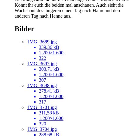
Könnt ihr euch die beiden mal anschauen. Auch sieht die
Wachshaut des jüngeren einen Tag nach Hahn und den
anderen Tag nach Henne aus.
Bilder
IMG_3689.jpg
339,36 kB
1.200×1.600
322
IMG_3697.jpg
303,71 kB
1.200×1.600
307
IMG_3698.jpg
278,41 kB
1.200×1.600
317
IMG_3701.jpg
311,58 kB
1.200×1.600
320
IMG_3704.jpg
288,68 kB