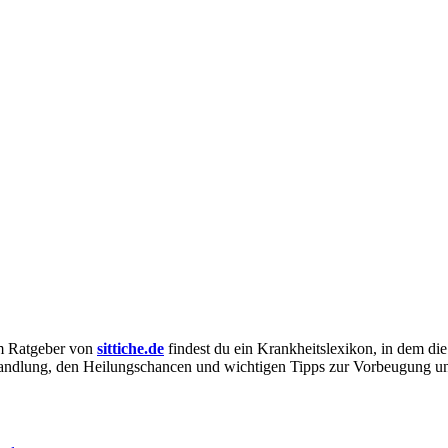
 Im Ratgeber von
sittiche.de
findest du ein Krankheitslexikon, in dem die
andlung, den Heilungschancen und wichtigen Tipps zur Vorbeugung u