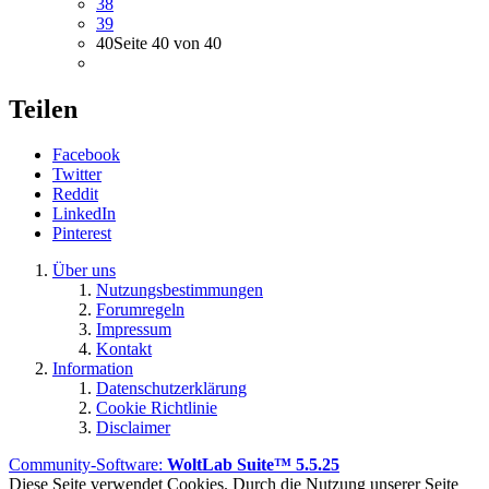
38
39
40
Seite 40 von 40
Teilen
Facebook
Twitter
Reddit
LinkedIn
Pinterest
Über uns
Nutzungsbestimmungen
Forumregeln
Impressum
Kontakt
Information
Datenschutzerklärung
Cookie Richtlinie
Disclaimer
Community-Software:
WoltLab Suite™ 5.5.25
Diese Seite verwendet Cookies. Durch die Nutzung unserer Seite