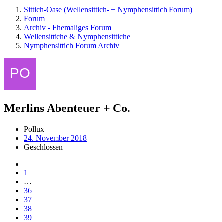
Sittich-Oase (Wellensittich- + Nymphensittich Forum)
Forum
Archiv - Ehemaliges Forum
Wellensittiche & Nymphensittiche
Nymphensittich Forum Archiv
Merlins Abenteuer + Co.
Pollux
24. November 2018
Geschlossen
1
…
36
37
38
39