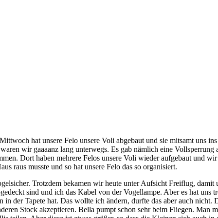
m Mittwoch hat unsere Felo unsere Voli abgebaut und sie mitsamt uns in
waren wir gaaaanz lang unterwegs. Es gab nämlich eine Vollsperrung 
mmen. Dort haben mehrere Felos unsere Voli wieder aufgebaut und wir
aus raus musste und so hat unsere Felo das so organisiert.
vogelsicher. Trotzdem bekamen wir heute unter Aufsicht Freiflug, damit
bgedeckt sind und ich das Kabel von der Vogellampe. Aber es hat uns tro
n in der Tapete hat. Das wollte ich ändern, durfte das aber auch nich
nderen Stock akzeptieren. Bella pumpt schon sehr beim Fliegen. Man merk