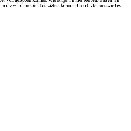
 der Voli austoben können. Wie lange wir hier bleiben, wissen wir
 die wir dann direkt einziehen können. Ihr seht: bei uns wird es