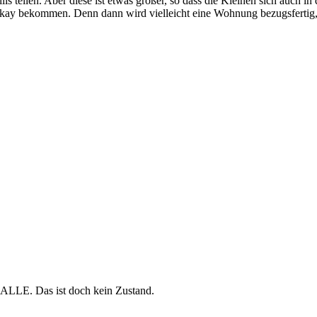
 teilen. Aber diese ist etwas größer, so dass die Kleinen sich auch in
ay bekommen. Denn dann wird vielleicht eine Wohnung bezugsfertig, in
 ALLE. Das ist doch kein Zustand.