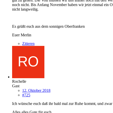
gut zu gehen. Die Voli müssen wir uns immer noch mit den Wellis
noch nicht. Bis Anfang November haben wir jetzt einmal ein Ok
nicht langweilig.
Es grüßt euch aus dem sonnigen Oberfranken
Euer Merlin
Zitieren
Rochelle
Gast
12. Oktober 2018
#725
Ich wünsche euch daß ihr bald mal zur Ruhe kommt, und zwar
Alles alles Gute für euch.