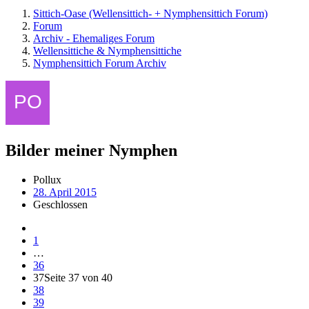
Sittich-Oase (Wellensittich- + Nymphensittich Forum)
Forum
Archiv - Ehemaliges Forum
Wellensittiche & Nymphensittiche
Nymphensittich Forum Archiv
Bilder meiner Nymphen
Pollux
28. April 2015
Geschlossen
1
…
36
37
Seite 37 von 40
38
39