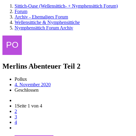
Sittich-Oase (Wellensittich- + Nymphensittich Forum)
Forum
Archiv - Ehemaliges Forum
Wellensittiche & Nymphensittiche
Nymphensittich Forum Archiv
Merlins Abenteuer Teil 2
Pollux
4. November 2020
Geschlossen
1
Seite 1 von 4
2
3
4