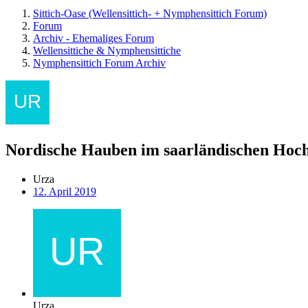
Sittich-Oase (Wellensittich- + Nymphensittich Forum)
Forum
Archiv - Ehemaliges Forum
Wellensittiche & Nymphensittiche
Nymphensittich Forum Archiv
Nordische Hauben im saarländischen Hoc
Urza
12. April 2019
Urza