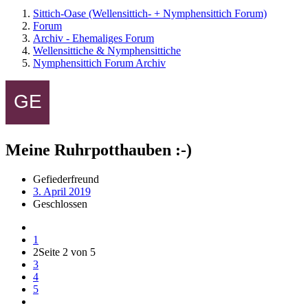
Sittich-Oase (Wellensittich- + Nymphensittich Forum)
Forum
Archiv - Ehemaliges Forum
Wellensittiche & Nymphensittiche
Nymphensittich Forum Archiv
Meine Ruhrpotthauben :-)
Gefiederfreund
3. April 2019
Geschlossen
1
2
Seite 2 von 5
3
4
5