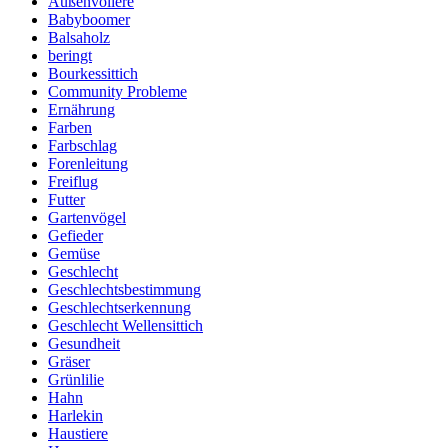
Außenvoliere
Babyboomer
Balsaholz
beringt
Bourkessittich
Community Probleme
Ernährung
Farben
Farbschlag
Forenleitung
Freiflug
Futter
Gartenvögel
Gefieder
Gemüse
Geschlecht
Geschlechtsbestimmung
Geschlechtserkennung
Geschlecht Wellensittich
Gesundheit
Gräser
Grünlilie
Hahn
Harlekin
Haustiere