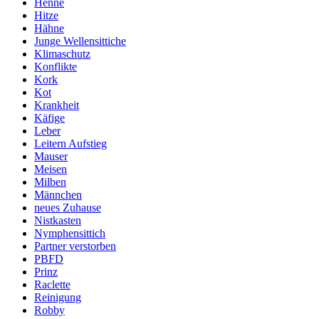
Henne
Hitze
Hähne
Junge Wellensittiche
Klimaschutz
Konflikte
Kork
Kot
Krankheit
Käfige
Leber
Leitern Aufstieg
Mauser
Meisen
Milben
Männchen
neues Zuhause
Nistkasten
Nymphensittich
Partner verstorben
PBFD
Prinz
Raclette
Reinigung
Robby