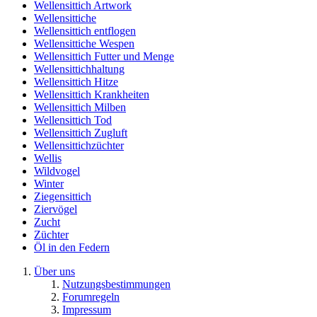
Wellensittich Artwork
Wellensittiche
Wellensittich entflogen
Wellensittiche Wespen
Wellensittich Futter und Menge
Wellensittichhaltung
Wellensittich Hitze
Wellensittich Krankheiten
Wellensittich Milben
Wellensittich Tod
Wellensittich Zugluft
Wellensittichzüchter
Wellis
Wildvogel
Winter
Ziegensittich
Ziervögel
Zucht
Züchter
Öl in den Federn
Über uns
Nutzungsbestimmungen
Forumregeln
Impressum