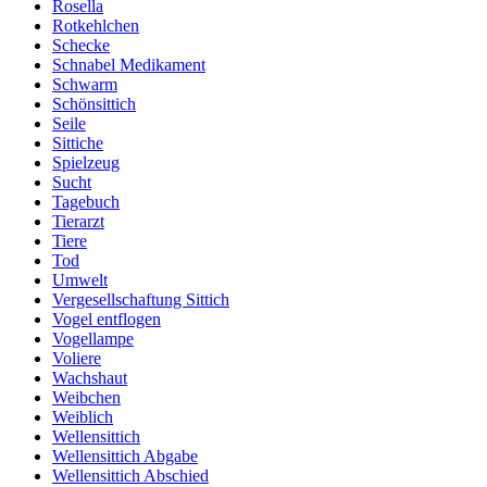
Rosella
Rotkehlchen
Schecke
Schnabel Medikament
Schwarm
Schönsittich
Seile
Sittiche
Spielzeug
Sucht
Tagebuch
Tierarzt
Tiere
Tod
Umwelt
Vergesellschaftung Sittich
Vogel entflogen
Vogellampe
Voliere
Wachshaut
Weibchen
Weiblich
Wellensittich
Wellensittich Abgabe
Wellensittich Abschied