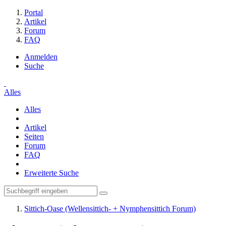
Portal
Artikel
Forum
FAQ
Anmelden
Suche
Alles
Alles
Artikel
Seiten
Forum
FAQ
Erweiterte Suche
Sittich-Oase (Wellensittich- + Nymphensittich Forum)