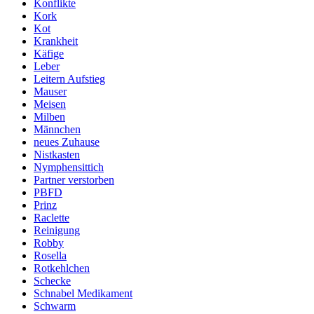
Konflikte
Kork
Kot
Krankheit
Käfige
Leber
Leitern Aufstieg
Mauser
Meisen
Milben
Männchen
neues Zuhause
Nistkasten
Nymphensittich
Partner verstorben
PBFD
Prinz
Raclette
Reinigung
Robby
Rosella
Rotkehlchen
Schecke
Schnabel Medikament
Schwarm