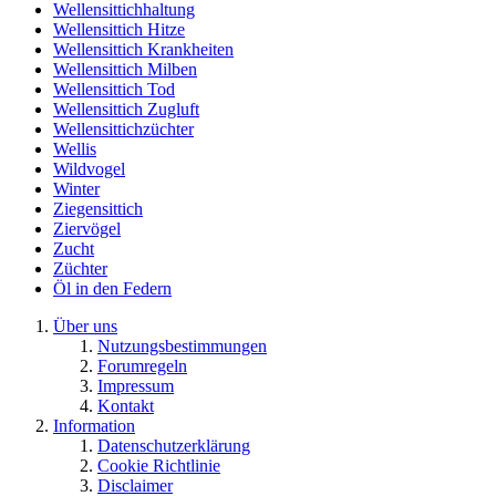
Wellensittichhaltung
Wellensittich Hitze
Wellensittich Krankheiten
Wellensittich Milben
Wellensittich Tod
Wellensittich Zugluft
Wellensittichzüchter
Wellis
Wildvogel
Winter
Ziegensittich
Ziervögel
Zucht
Züchter
Öl in den Federn
Über uns
Nutzungsbestimmungen
Forumregeln
Impressum
Kontakt
Information
Datenschutzerklärung
Cookie Richtlinie
Disclaimer