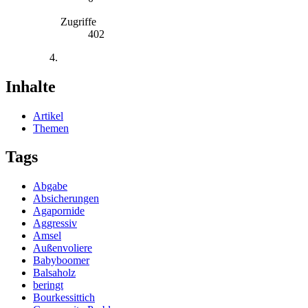
Zugriffe
402
Inhalte
Artikel
Themen
Tags
Abgabe
Absicherungen
Agapornide
Aggressiv
Amsel
Außenvoliere
Babyboomer
Balsaholz
beringt
Bourkessittich