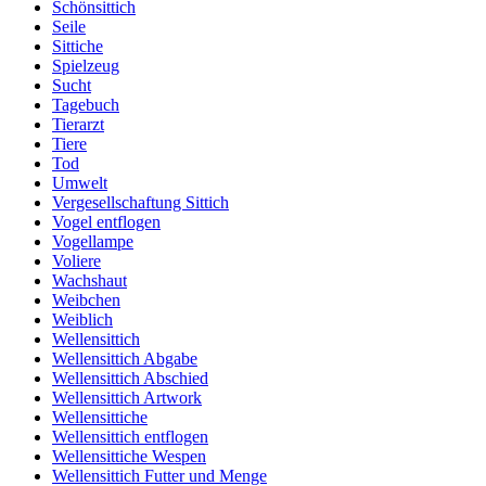
Schönsittich
Seile
Sittiche
Spielzeug
Sucht
Tagebuch
Tierarzt
Tiere
Tod
Umwelt
Vergesellschaftung Sittich
Vogel entflogen
Vogellampe
Voliere
Wachshaut
Weibchen
Weiblich
Wellensittich
Wellensittich Abgabe
Wellensittich Abschied
Wellensittich Artwork
Wellensittiche
Wellensittich entflogen
Wellensittiche Wespen
Wellensittich Futter und Menge