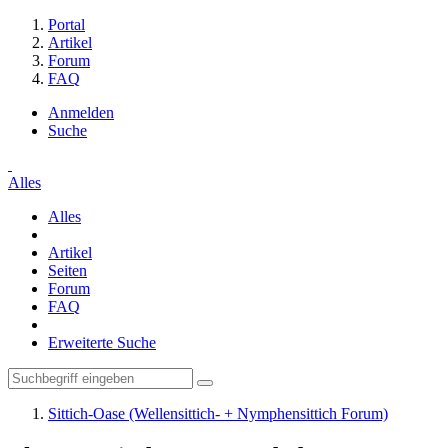
Portal
Artikel
Forum
FAQ
Anmelden
Suche
Alles
Alles
Artikel
Seiten
Forum
FAQ
Erweiterte Suche
Sittich-Oase (Wellensittich- + Nymphensittich Forum)