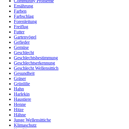
Community Probleme
Ernährung
Farben
Farbschlag
Forenleitung
Freiflug
Futter
Gartenvögel
Gefieder
Gemüse
Geschlecht
Geschlechtsbestimmung
Geschlechtserkennung
Geschlecht Wellensittich
Gesundheit
Gräser
Grünlilie
Hahn
Harlekin
Haustiere
Henne
Hitze
Hähne
Junge Wellensittiche
Klimaschutz