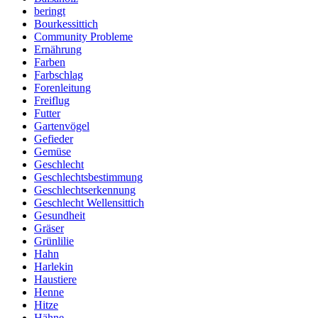
beringt
Bourkessittich
Community Probleme
Ernährung
Farben
Farbschlag
Forenleitung
Freiflug
Futter
Gartenvögel
Gefieder
Gemüse
Geschlecht
Geschlechtsbestimmung
Geschlechtserkennung
Geschlecht Wellensittich
Gesundheit
Gräser
Grünlilie
Hahn
Harlekin
Haustiere
Henne
Hitze
Hähne