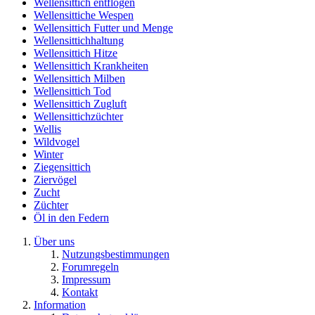
Wellensittich entflogen
Wellensittiche Wespen
Wellensittich Futter und Menge
Wellensittichhaltung
Wellensittich Hitze
Wellensittich Krankheiten
Wellensittich Milben
Wellensittich Tod
Wellensittich Zugluft
Wellensittichzüchter
Wellis
Wildvogel
Winter
Ziegensittich
Ziervögel
Zucht
Züchter
Öl in den Federn
Über uns
Nutzungsbestimmungen
Forumregeln
Impressum
Kontakt
Information