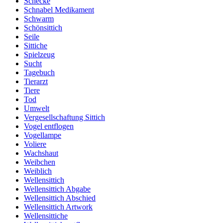
Schecke
Schnabel Medikament
Schwarm
Schönsittich
Seile
Sittiche
Spielzeug
Sucht
Tagebuch
Tierarzt
Tiere
Tod
Umwelt
Vergesellschaftung Sittich
Vogel entflogen
Vogellampe
Voliere
Wachshaut
Weibchen
Weiblich
Wellensittich
Wellensittich Abgabe
Wellensittich Abschied
Wellensittich Artwork
Wellensittiche