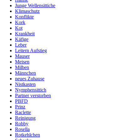
Junge Wellensittiche
Klimaschutz
Konflikte
Kork
Kot
Krankheit
Käfige
Leber
Leitern Aufstieg
Mauser
Meisen
Milben
Männchen
neues Zuhause
Nistkasten
Nymphensittich
Partner verstorben
PBFD
Prinz
Raclette
Reinigung
Robby
Rosella
Rotkehlchen