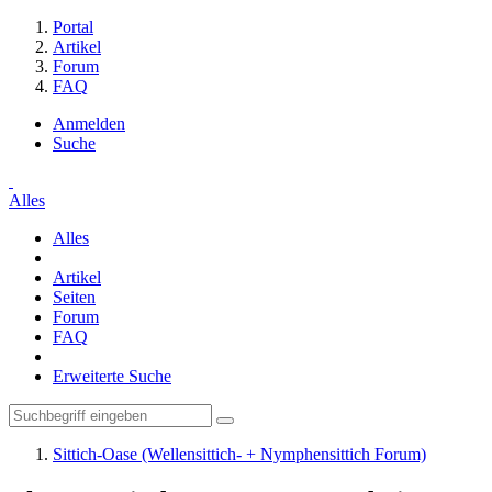
Portal
Artikel
Forum
FAQ
Anmelden
Suche
Alles
Alles
Artikel
Seiten
Forum
FAQ
Erweiterte Suche
Sittich-Oase (Wellensittich- + Nymphensittich Forum)