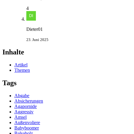
4
Dieter01
23. Juni 2025
Inhalte
Artikel
Themen
Tags
Abgabe
Absicherungen
Agapornide
Aggressiv
Amsel
Außenvoliere
Babyboomer
Balsaholz