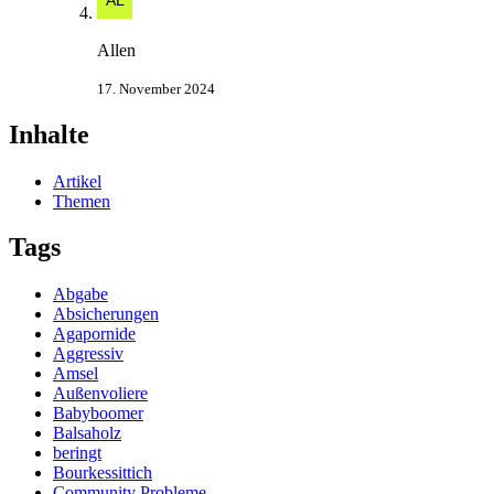
Allen
17. November 2024
Inhalte
Artikel
Themen
Tags
Abgabe
Absicherungen
Agapornide
Aggressiv
Amsel
Außenvoliere
Babyboomer
Balsaholz
beringt
Bourkessittich
Community Probleme