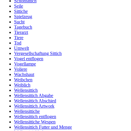
Schönsittich
Seile
Sittiche
Spielzeug
Sucht
Tagebuch
Tierarzt
Tiere
Tod
Umwelt
Vergesellschaftung Sittich
Vogel entflogen
Vogellampe
Voliere
Wachshaut
Weibchen
Weiblich
Wellensittich
Wellensittich Abgabe
Wellensittich Abschied
Wellensittich Artwork
Wellensittiche
Wellensittich entflogen
Wellensittiche Wespen
Wellensittich Futter und Menge