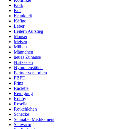
Konflikte
Kork
Kot
Krankheit
Käfige
Leber
Leitern Aufstieg
Mauser
Meisen
Milben
Männchen
neues Zuhause
Nistkasten
Nymphensittich
Partner verstorben
PBFD
Prinz
Raclette
Reinigung
Robby
Rosella
Rotkehlchen
Schecke
Schnabel Medikament
Schwarm