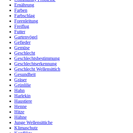
Ernährung
Farben
Farbschlag
Forenleitung
Freiflug
Futter
Gartenvögel
Gefieder
Gemüse
Geschlecht
Geschlechtsbestimmung
Geschlechtserkennung
Geschlecht Wellensittich
Gesundheit
Gräser
Grünlilie
Hahn
Harlekin
Haustiere
Henne
Hitze
Hähne
Junge Wellensittiche
Klimaschutz