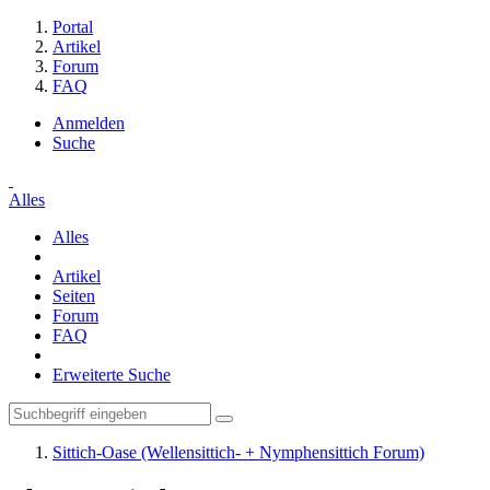
Portal
Artikel
Forum
FAQ
Anmelden
Suche
Alles
Alles
Artikel
Seiten
Forum
FAQ
Erweiterte Suche
Sittich-Oase (Wellensittich- + Nymphensittich Forum)