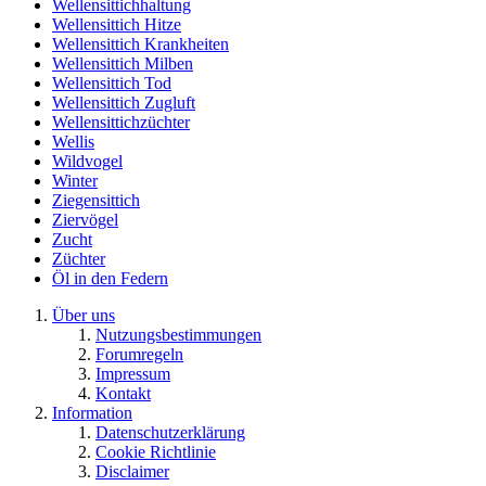
Wellensittichhaltung
Wellensittich Hitze
Wellensittich Krankheiten
Wellensittich Milben
Wellensittich Tod
Wellensittich Zugluft
Wellensittichzüchter
Wellis
Wildvogel
Winter
Ziegensittich
Ziervögel
Zucht
Züchter
Öl in den Federn
Über uns
Nutzungsbestimmungen
Forumregeln
Impressum
Kontakt
Information
Datenschutzerklärung
Cookie Richtlinie
Disclaimer