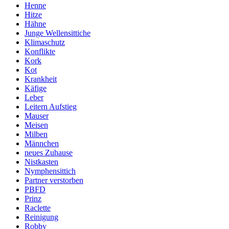
Henne
Hitze
Hähne
Junge Wellensittiche
Klimaschutz
Konflikte
Kork
Kot
Krankheit
Käfige
Leber
Leitern Aufstieg
Mauser
Meisen
Milben
Männchen
neues Zuhause
Nistkasten
Nymphensittich
Partner verstorben
PBFD
Prinz
Raclette
Reinigung
Robby