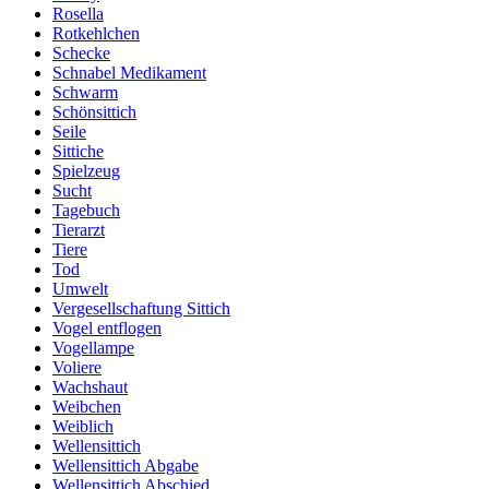
Rosella
Rotkehlchen
Schecke
Schnabel Medikament
Schwarm
Schönsittich
Seile
Sittiche
Spielzeug
Sucht
Tagebuch
Tierarzt
Tiere
Tod
Umwelt
Vergesellschaftung Sittich
Vogel entflogen
Vogellampe
Voliere
Wachshaut
Weibchen
Weiblich
Wellensittich
Wellensittich Abgabe
Wellensittich Abschied