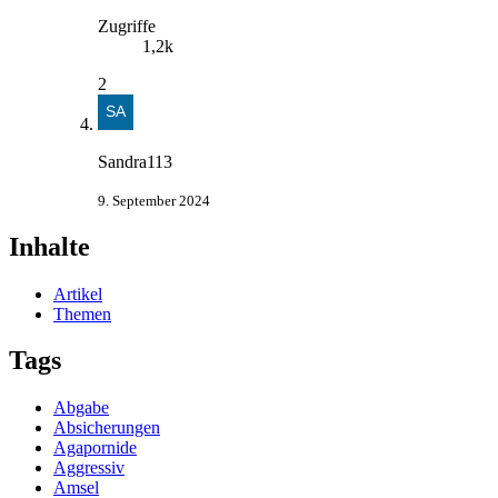
Zugriffe
1,2k
2
Sandra113
9. September 2024
Inhalte
Artikel
Themen
Tags
Abgabe
Absicherungen
Agapornide
Aggressiv
Amsel