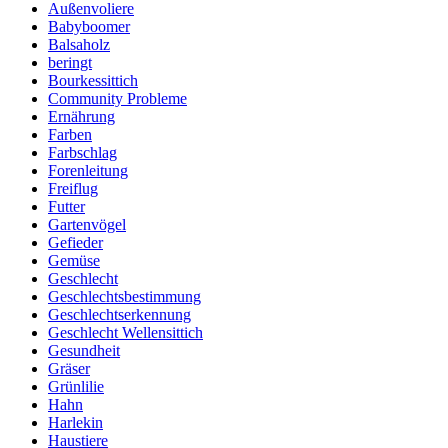
Außenvoliere
Babyboomer
Balsaholz
beringt
Bourkessittich
Community Probleme
Ernährung
Farben
Farbschlag
Forenleitung
Freiflug
Futter
Gartenvögel
Gefieder
Gemüse
Geschlecht
Geschlechtsbestimmung
Geschlechtserkennung
Geschlecht Wellensittich
Gesundheit
Gräser
Grünlilie
Hahn
Harlekin
Haustiere