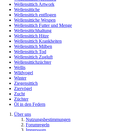
Wellensittich Artwork
Wellensittiche
Wellensittich entflogen
Wellensittiche Wespen
Wellensittich Futter und Menge
Wellensittichhaltung
Wellensittich Hitze
Wellensittich Krankheiten
Wellensittich Milben
Wellensittich Tod
Wellensittich Zugluft
Wellensittichzüchter
Wellis
Wildvogel
Winter
Ziegensittich
Ziervögel
Zucht
Züchter
Öl in den Federn
Über uns
Nutzungsbestimmungen
Forumregeln
Impressum