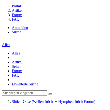
Portal
Artikel
Forum
FAQ
Anmelden
Suche
Alles
Alles
Artikel
Seiten
Forum
FAQ
Erweiterte Suche
Sittich-Oase (Wellensittich- + Nymphensittich Forum)