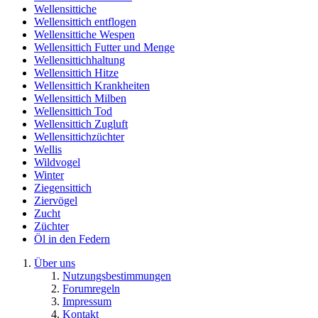
Wellensittiche
Wellensittich entflogen
Wellensittiche Wespen
Wellensittich Futter und Menge
Wellensittichhaltung
Wellensittich Hitze
Wellensittich Krankheiten
Wellensittich Milben
Wellensittich Tod
Wellensittich Zugluft
Wellensittichzüchter
Wellis
Wildvogel
Winter
Ziegensittich
Ziervögel
Zucht
Züchter
Öl in den Federn
Über uns
Nutzungsbestimmungen
Forumregeln
Impressum
Kontakt