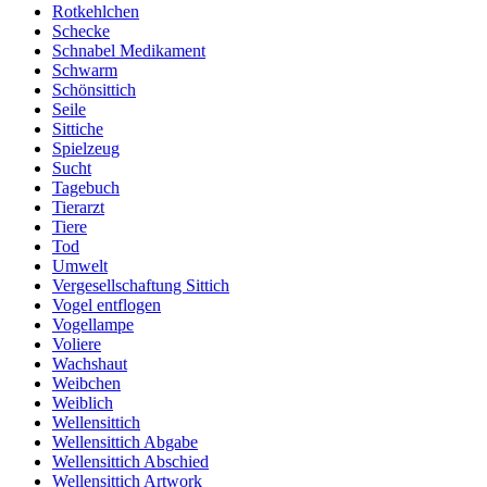
Rotkehlchen
Schecke
Schnabel Medikament
Schwarm
Schönsittich
Seile
Sittiche
Spielzeug
Sucht
Tagebuch
Tierarzt
Tiere
Tod
Umwelt
Vergesellschaftung Sittich
Vogel entflogen
Vogellampe
Voliere
Wachshaut
Weibchen
Weiblich
Wellensittich
Wellensittich Abgabe
Wellensittich Abschied
Wellensittich Artwork