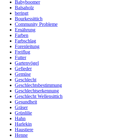
Babyboomer
Balsaholz
beringt
Bourkessittich
Community Probleme
Ernährung
Farben
Farbschlag
Forenleitung
Freiflug
Futter
Gartenvögel
Gefieder
Gemüse
Geschlecht
Geschlechtsbestimmung
Geschlechtserkennung
Geschlecht Wellensittich
Gesundheit
Gräser
Grünlilie
Hahn
Harlekin
Haustiere
Henne