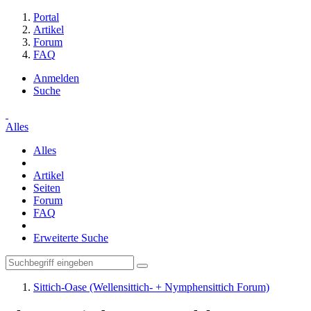
Portal
Artikel
Forum
FAQ
Anmelden
Suche
Alles
Alles
Artikel
Seiten
Forum
FAQ
Erweiterte Suche
Sittich-Oase (Wellensittich- + Nymphensittich Forum)