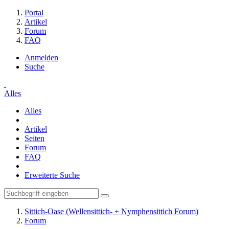
Portal
Artikel
Forum
FAQ
Anmelden
Suche
Alles
Alles
Artikel
Seiten
Forum
FAQ
Erweiterte Suche
Sittich-Oase (Wellensittich- + Nymphensittich Forum)
Forum